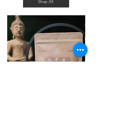
Shop All
Frankincense Incense Powder with
Premium Zambala In
multiple Chinese medicines
價格
AU$20.00
價格
AU$20.00