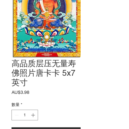
高品质层压无量寿
佛照片唐卡卡 5x7
英寸
價
AU$3.98
格
數量
*