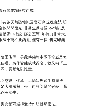
及寶石磨成粉繪製而成
料皆為天然礦物以及寶石磨成粉繪製, 照
金線閃閃發光, 非常生動莊嚴, 神情以及
是家中擺設, 辦公室等, 加持力非常大,
眼緣千萬不要錯過, 僅有一幅, 售完即無
、懷柔佛母，是藏傳佛教中賜予權威及懷
在任運。所作皆能成就得名，故又稱「三
勝深，實是無以比量。
具之慈愛、懷柔，盡攝法界眾生圓滿成
具足大權威勢，受上司與部屬的敬愛，屬
花鉤召眾生。
論男女都可選擇受持作明佛母密法。