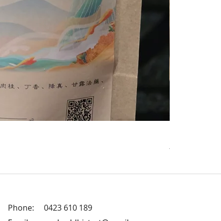
Premium Zamb
價格
AU$20.00
Phone: 0423 610 189