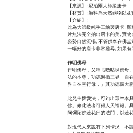
【來源】: 尼泊爾大師級唐卡
【材質】: 顏料為天然礦物以
【介紹】:
此為大師級純手工繪製唐卡, 顏
片無法完全拍出唐卡的美, 實物
姿勢自然流暢, 不管供奉在佛堂還
一幅好的唐卡非常難尋, 如果有
作明佛母
作明佛母，又稱咕嚕咕咧佛母
法的本尊，功德遍攝三界，自
界自在空行母，」其功德廣大
此咒主懷愛法，可鉤出眾生本
佛。修此法者可得人天福報。
阿彌陀佛蓮花部的法門，以蓮
對現代人來說有下列情況，不