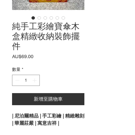
純手工彩繪寶傘木
盒精緻收納裝飾擺
件
價
AU$69.00
格
數量
*
新增至購物車
| 尼泊爾精品 | 手工彩繪 | 精緻雕刻
| 華麗莊嚴 | 寓意吉祥 |