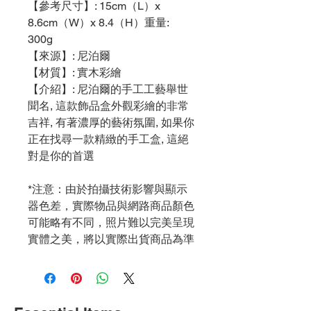
【參考尺寸】: 15cm（L）x
8.6cm（W）x 8.4（H）重量:
300g
【來源】: 尼泊爾
【材質】: 實木彩繪
【介紹】: 尼泊爾的手工工藝舉世
聞名, 這款飾品盒外觀彩繪的非常
吉祥, 有著濃厚的藝術氛圍, 如果你
正在找尋一款精緻的手工盒, 這絕
對是你的首選
*注意：由於拍攝技術影響與顯示
器色差，實際物品與網路商品顏色
可能略有不同，照片難以完美呈現
實體之美，將以實際出貨商品為準