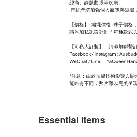
經痛、靜脈曲張等疾病。
南紅瑪瑙加強個人氣魄與磁場
【價格】: 編繩價格+珠子價格
請添加私訊設計師「每種款式與
【可私人訂製】：請添加聯繫訂
Facebook / Instagram : Ausbudd
WeChat / Line ：YaQueenHa
*注意：由於拍攝技術影響與顯
能略有不同，照片難以完美呈
Essential Items