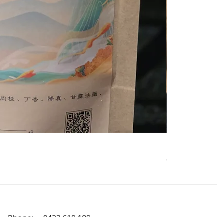
Premium Zamb
價格
AU$20.00