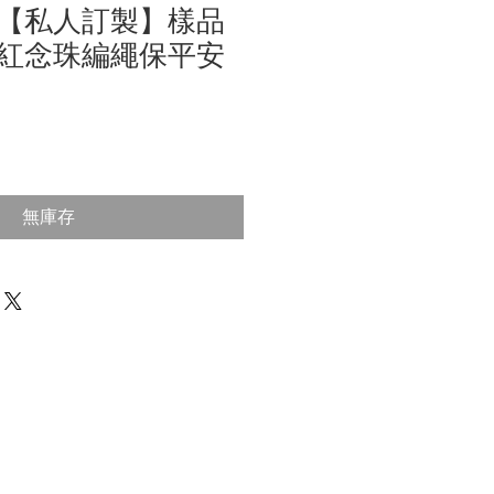
【私人訂製】樣品
紅念珠編繩保平安
無庫存