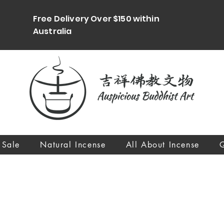
Free Delivery Over $150 within
Australia
 Sale
Natural Incense
All About Incense