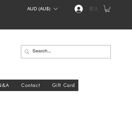
AUD (AU$)
登入
Q&A
Contact
Gift Card