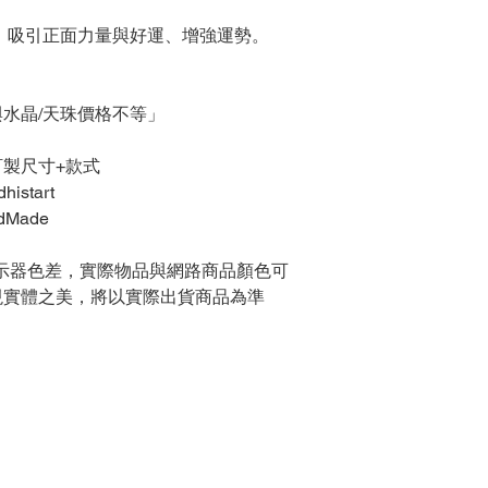
，吸引正面力量與好運、增強運勢。
，
水晶/天珠價格不等」
製尺寸+款式
histart
ndMade
示器色差，實際物品與網路商品顏色可
現實體之美，將以實際出貨商品為準