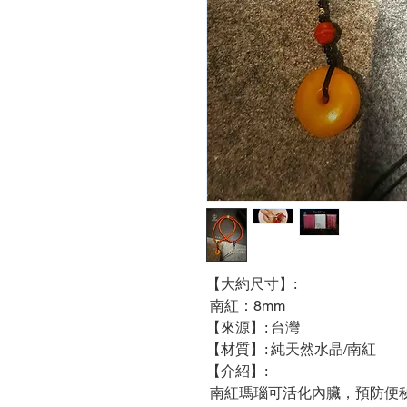
【大約尺寸】:
南紅：8mm
【來源】: 台灣
【材質】: 純天然水晶/南紅
【介紹】:
南紅瑪瑙可活化內臟，預防便