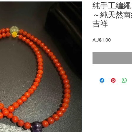
純手工編繩
～純天然南
吉祥
價
AU$1.00
格