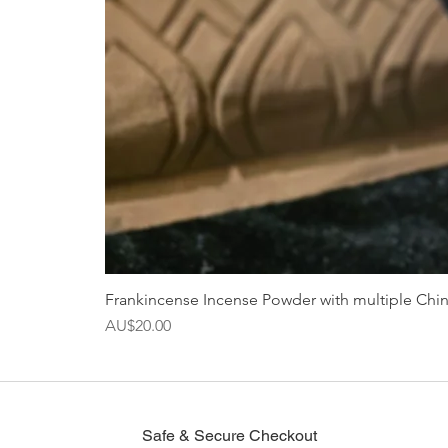
Frankincense Incense Powder with multiple Chi
價格
AU$20.00
Safe & Secure Checkout