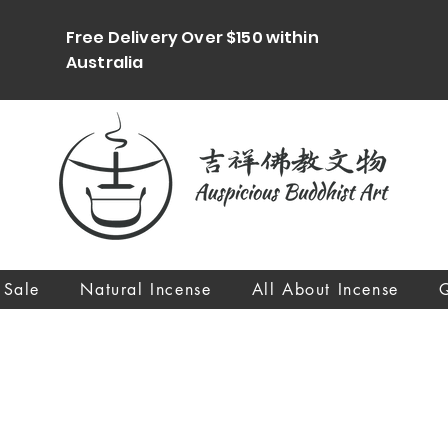
Free Delivery Over $150 within
Australia
 Sale
Natural Incense
All About Incense