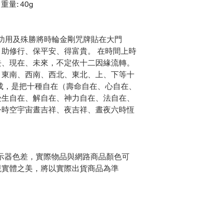
重量: 40g
之功用及殊勝將時輪金剛咒牌貼在大門
助修行、保平安、得富貴。 在時間上時
去、現在、未來，不定依十二因緣流轉。
、東南、西南、西北、東北、上、下等十
成，是把十種自在（壽命自在、心自在、
受生自在、解自在、神力自在、法自在、
令時空宇宙晝吉祥、夜吉祥、晝夜六時恆
示器色差，實際物品與網路商品顏色可
現實體之美，將以實際出貨商品為準