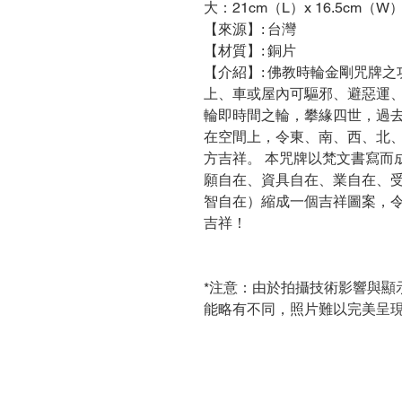
大：21cm（L）x 16.5cm（W）
【來源】: 台灣
【材質】: 銅片
【介紹】: 佛教時輪金剛咒牌
上、車或屋內可驅邪、避惡運、
輪即時間之輪，攀緣四世，過
在空間上，令東、南、西、北
方吉祥。 本咒牌以梵文書寫而
願自在、資具自在、業自在、
智自在）縮成一個吉祥圖案，
吉祥！
*注意：由於拍攝技術影響與顯
能略有不同，照片難以完美呈