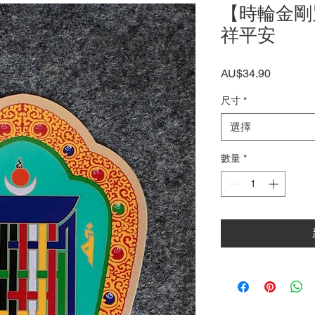
【時輪金剛
祥平安
價
AU$34.90
格
尺寸
*
選擇
數量
*