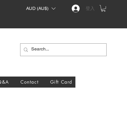
AUD (AU$)
登入
Q&A
Contact
Gift Card