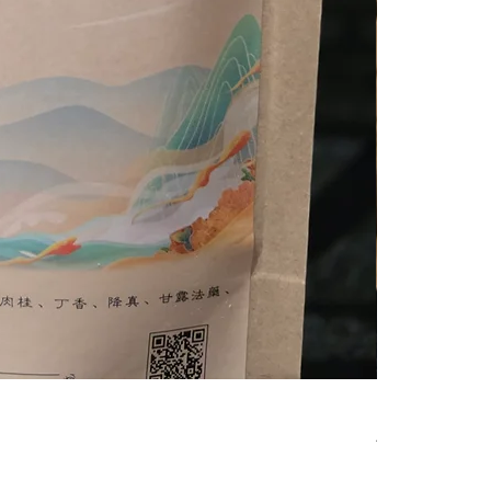
Premium Zamb
價格
AU$20.00