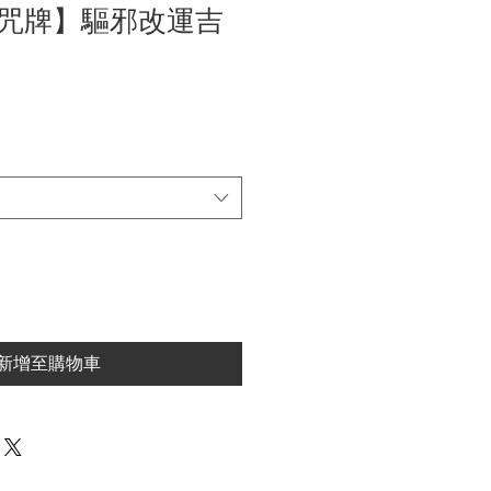
咒牌】驅邪改運吉
新增至購物車