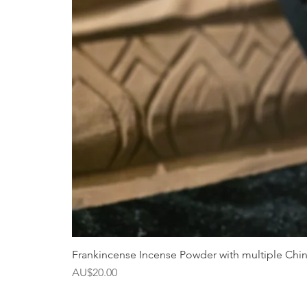
Frankincense Incense Powder with multiple Chi
價格
AU$20.00