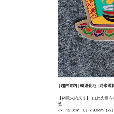
| 趨吉避凶 | 轉運化厄 | 時來運轉
【兩款大約尺寸】: 由於丈量
差
小：12.8cm（L）x 9.8cm（W