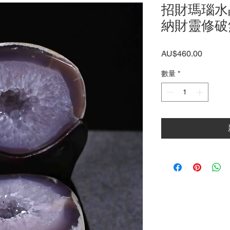
招財瑪瑙水
納財靈修破
價
AU$460.00
格
數量
*