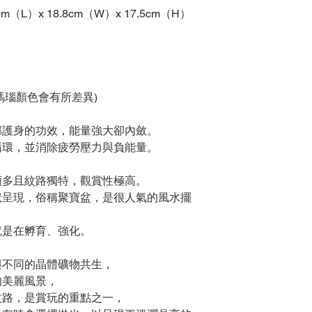
（L）x 18.8cm（W）x 17.5cm（H）
與瑪瑙顏色會有所差異)
邪護身的功效，能量強大卻內斂。
循環，並消除疲勞壓力與負能量。
類多且紋路獨特，觀賞性極高。
狀呈現，俗稱聚寶盆，是很人氣的風水擺
就是在孵育、強化。
與不同的晶體礦物共生，
的美麗風景，
紋路，是賞玩的重點之一，