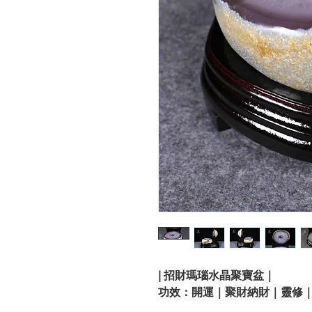
| 招財瑪瑙水晶聚寶盆｜
功效：開運｜聚財納財｜靈修