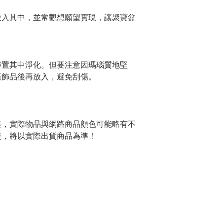
放入其中，並常觀想願望實現，讓聚寶盆
靜置其中淨化。但要注意因瑪瑙質地堅
裹飾品後再放入，避免刮傷。
差，實際物品與網路商品顏色可能略有不
美，將以實際出貨商品為準！