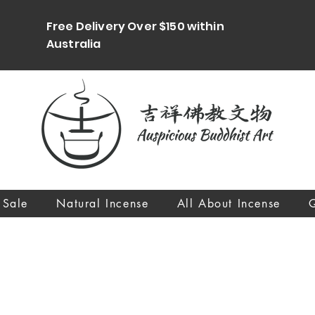
Free Delivery Over $150 within
Australia
 Sale
Natural Incense
All About Incense