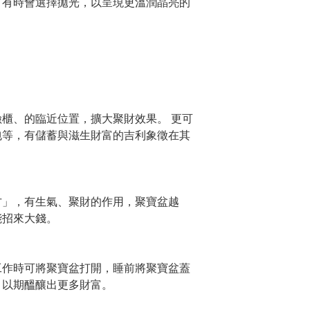
，有時會選擇拋光，以呈現更溫潤晶亮的
櫃、的臨近位置，擴大聚財效果。 更可
包等，有儲蓄與滋生財富的吉利象徵在其
。
方」，有生氣、聚財的作用，聚寶盆越
能招來大錢。
工作時可將聚寶盆打開，睡前將聚寶盆蓋
，以期醞釀出更多財富。