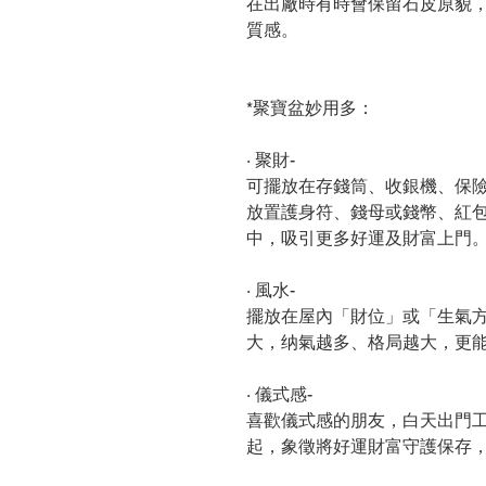
在出廠時有時會保留石皮原貌
質感。
*聚寶盆妙用多：
∙ 聚財-
可擺放在存錢筒、收銀機、保險
放置護身符、錢母或錢幣、紅
中，吸引更多好運及財富上門
∙ 風水-
擺放在屋內「財位」或「生氣
大，纳氣越多、格局越大，更
∙ 儀式感-
喜歡儀式感的朋友，白天出門
起，象徵將好運財富守護保存