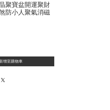
晶聚寶盆開運聚財
煞防小人聚氣消磁
新增至購物車