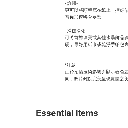
∙ 許願-
更可以將願望寫在紙上，摺好
替你加速孵育夢想。
∙ 消磁淨化-
可將首飾珠寶或其他水晶飾品
硬，最好用紙巾或乾淨手帕包
*注意：
由於拍攝技術影響與顯示器色
同，照片難以完美呈現實體之
Essential Items