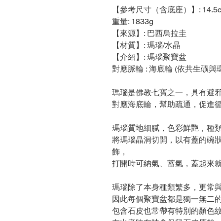
【參考尺寸（含底座）】: 14.5cm
重量: 1833g
【來源】: 巴西烏拉圭
【材質】: 瑪瑙/水晶
【介紹】: 瑪瑙聚寶盆
對應脈輪 : 海底輪 (依共生礦
瑪瑙是佛教七寶之一，具有避
對應海底輪，幫助疏通，促進
瑪瑙質地細膩，色彩鮮艷，種
將瑪瑙晶洞切開，以有蓋的碗
飾，
打開時可納氣、蓄氣，蓋起來
瑪瑙除了本身種類繁多，更常
因此每個聚寶盆都是獨一無二
包含石皮也常帶有特別的顏色