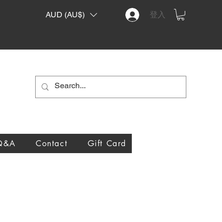
AUD (AU$)
登入
Q&A
Contact
Gift Card