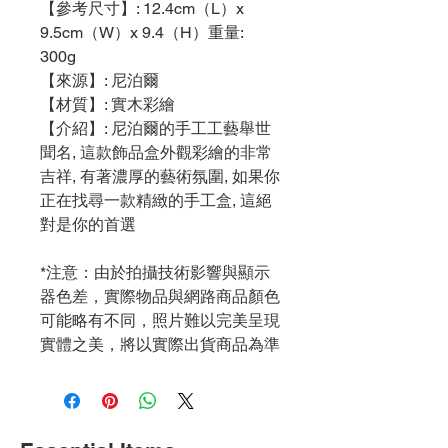
【參考尺寸】: 12.4cm（L）x
9.5cm（W）x 9.4（H）重量:
300g
【來源】: 尼泊爾
【材質】: 實木彩繪
【介紹】: 尼泊爾的手工工藝舉世
聞名, 這款飾品盒外觀彩繪的非常
吉祥, 有著濃厚的藝術氛圍, 如果你
正在找尋一款精緻的手工盒, 這絕
對是你的首選
*注意：由於拍攝技術影響與顯示
器色差，實際物品與網路商品顏色
可能略有不同，照片難以完美呈現
實體之美，將以實際出貨商品為準