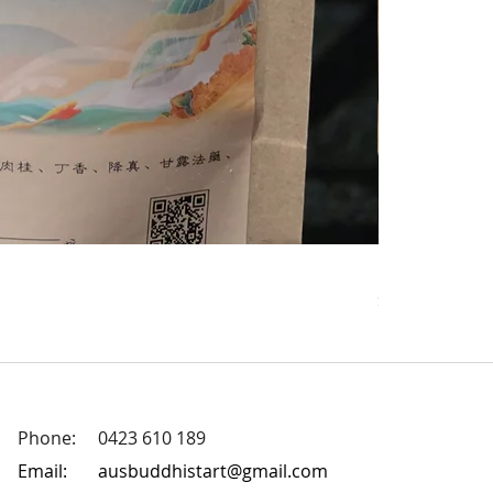
Premium Zamb
Price
$20.00
Phone: 0423 610 189
Email:
ausbuddhistart@gmail.com