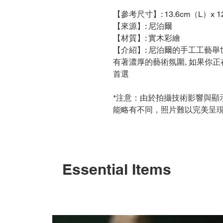
【參考尺寸】: 13.6cm（L）x 1
【來源】: 尼泊爾
【材質】: 實木彩繪
【介紹】: 尼泊爾的手工工藝舉
有著濃厚的藝術氛圍, 如果你正
首選
*注意：由於拍攝技術影響與顯
能略有不同，照片難以完美呈
Essential Items