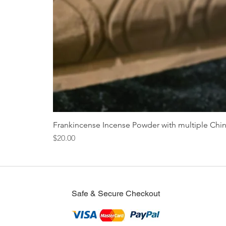
Frankincense Incense Powder with multiple Chi
Price
$20.00
Safe & Secure Checkout