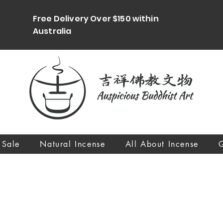
Free Delivery Over $150 within
Australia
 Sale
Natural Incense
All About Incense