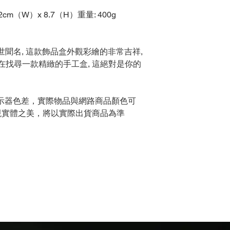
2cm（W）x 8.7（H）重量: 400g
世聞名, 這款飾品盒外觀彩繪的非常吉祥,
在找尋一款精緻的手工盒, 這絕對是你的
示器色差，實際物品與網路商品顏色可
現實體之美，將以實際出貨商品為準