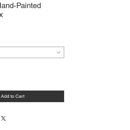
Hand-Painted
x
Add to Cart