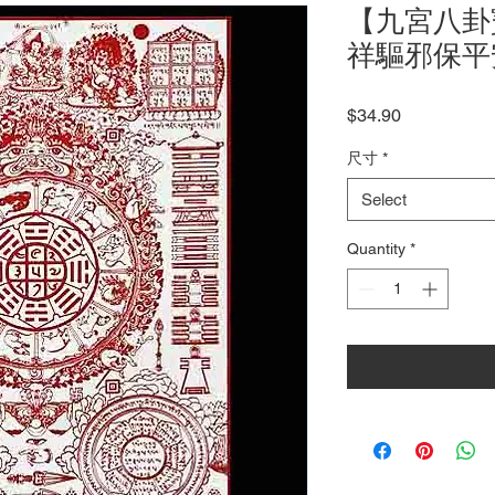
【九宮八卦
祥驅邪保平
Price
$34.90
尺寸
*
Select
Quantity
*