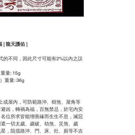
 | 龍天護佑 |
方式的不同，因此尺寸可能有2%以內之誤
重量: 15g
）重量: 36g
門上或屋內，可防範路沖、樹煞、屋角等
吉避凶，轉禍為福，百無禁忌，於宅內安
、名位所求皆能增善緣而生生不息，滅惡
迴遮一切太歲、歲破、劫煞、災煞、歲
煞星，阻擋路沖、門、床、灶、廁等不吉