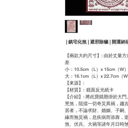
| 鎮宅化煞 | 避邪除穢 | 開運納福
【兩款大約尺寸】: 由於丈量
差
小：10.5cm（L）x 15cm（W）
大：16.1cm（L）x 22.7cm（W
【來源】:
【材質】: 鏡面反光紙卡
【介紹】: 將此寶鏡懸掛於大
兇煞，阻擋一切奇災異禍，趨
居者，不論求財、婚姻、子嗣
緣而無災禍，息疾病而添壽，
煞、伏兵、大禍等諸年月日時