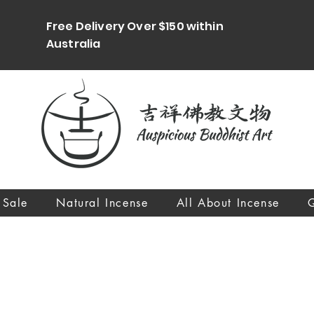
Free Delivery Over $150 within
Australia
 Sale
Natural Incense
All About Incense